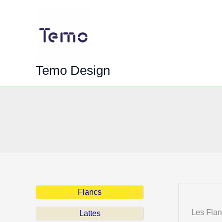
Aller
au
contenu
Temo Design
Flancs
Les Flan
Lattes