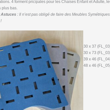
tions. 4 forment pricipales pour les Chaises Enfant et Adulte, le
 plus bas.
t Astuces
: Il n’est pas obligé de faire des Meubles Symétrique
!
30 x 37 (FL_03
30 x 73 (FL_03
39 x 46 (FL_04
48 x 46 (FL_05