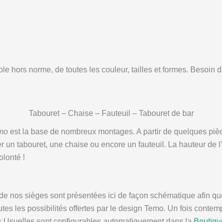
e hors norme, de toutes les couleur, tailles et formes. Besoin 
Tabouret – Chaise – Fauteuil – Tabouret de bar
mo
est la base de nombreux montages. A partir de quelques piè
r un tabouret, une chaise ou encore un fauteuil. La hauteur de l
olonté !
 de nos sièges sont présentées ici de façon schématique afin q
es les possibilités offertes par le design Temo. Un fois contem
s Usuelles sont configurables automatiquement dans la
Boutiqu