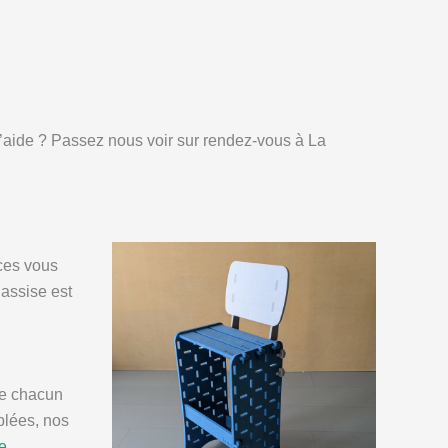
d’aide ? Passez nous voir sur rendez-vous à La
ces vous
’assise est
ue chacun
plées, nos
e
.