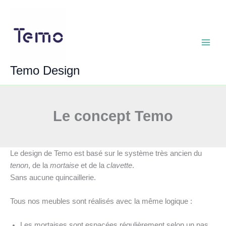
Aller
au
contenu
Main
Temo Design
Menu
Le concept Temo
Le design de Temo est basé sur le système très ancien du
tenon
, de la
mortaise
et de la
clavette
.
Sans aucune quincaillerie.
Tous nos meubles sont réalisés avec la même logique :
Les mortaises sont espacées régulièrement selon un pas