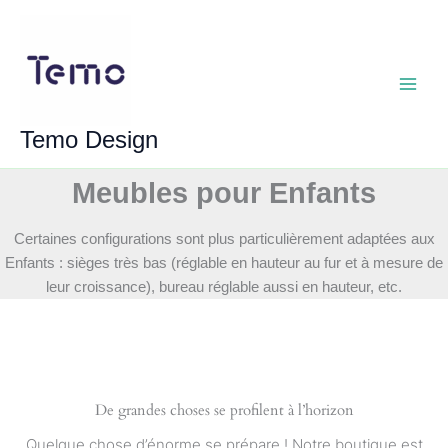
Aller
au
contenu
Main
Temo Design
Menu
Meubles pour Enfants
Certaines configurations sont plus particulièrement adaptées aux
Enfants : sièges très bas (réglable en hauteur au fur et à mesure de
leur croissance), bureau réglable aussi en hauteur, etc.
De grandes choses se profilent à l’horizon
Quelque chose d’énorme se prépare ! Notre boutique est