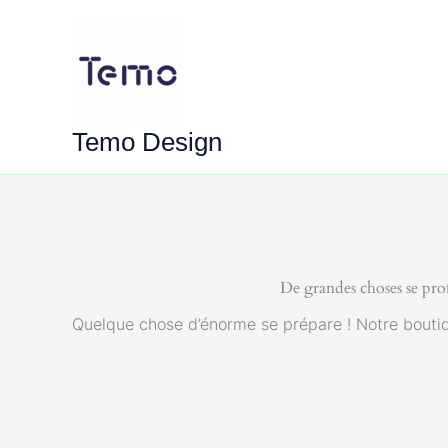
Aller
au
contenu
Temo Design
De grandes choses se prof
Quelque chose d’énorme se prépare ! Notre boutiqu